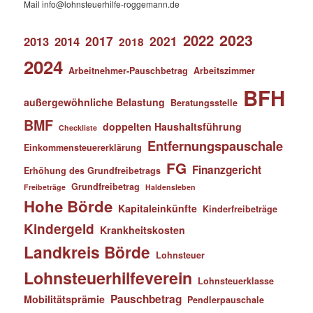
Mail info@lohnsteuerhilfe-roggemann.de
2023
2022
2017
2021
2013
2014
2018
2024
Arbeitnehmer-Pauschbetrag
Arbeitszimmer
BFH
außergewöhnliche Belastung
Beratungsstelle
BMF
doppelten Haushaltsführung
Checkliste
Entfernungspauschale
Einkommensteuererklärung
FG
Finanzgericht
Erhöhung des Grundfreibetrags
Grundfreibetrag
Freibeträge
Haldensleben
Hohe Börde
Kapitaleinkünfte
Kinderfreibeträge
Kindergeld
Krankheitskosten
Landkreis Börde
Lohnsteuer
Lohnsteuerhilfeverein
Lohnsteuerklasse
Pauschbetrag
Mobilitätsprämie
Pendlerpauschale