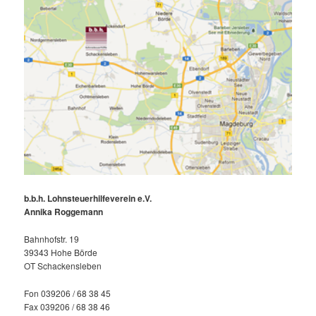
b.b.h. Lohnsteuerhilfeverein e.V.
Annika Roggemann
Bahnhofstr. 19
39343 Hohe Börde
OT Schackensleben
Fon 039206 / 68 38 45
Fax 039206 / 68 38 46