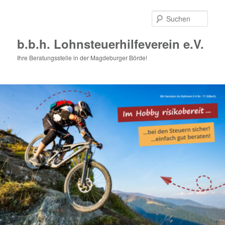
Zum
Zum
primären
sekundären
Such
Inhalt
Inhalt
springen
springen
b.b.h. Lohnsteuerhilfeverein e.V.
Ihre Beratungsstelle in der Magdeburger Börde!