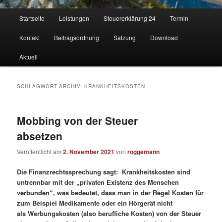
Hauptmenü
Startseite
Leistungen
Steuererklärung 24
Termin
Kontakt
Beitragsordnung
Satzung
Download
Aktuell
SCHLAGWORT-ARCHIV:
KRANKHEITSKOSTEN
Mobbing von der Steuer
absetzen
Veröffentlicht am
2. November 2021
von
roggemann
Die Finanzrechtssprechung sagt: Krankheitskosten sind
untrennbar mit der „privaten Existenz des Menschen
verbunden“, was bedeutet, dass man in der Regel Kosten für
zum Beispiel Medikamente oder ein Hörgerät nicht
als Werbungskosten (also berufliche Kosten) von der Steuer