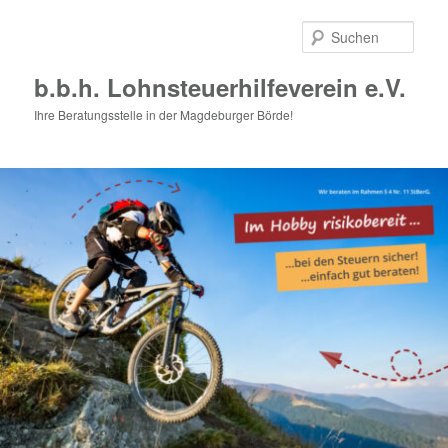
Zum
Zum
primären
sekundären
Such
Inhalt
Inhalt
springen
springen
b.b.h. Lohnsteuerhilfeverein e.V.
Ihre Beratungsstelle in der Magdeburger Börde!