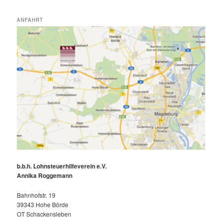
ANFAHRT
b.b.h. Lohnsteuerhilfeverein e.V.
Annika Roggemann
Bahnhofstr. 19
39343 Hohe Börde
OT Schackensleben