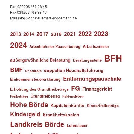
Fon 039206 / 68 38 45
Fax 039206 / 68 38 46
Mail info@lohnsteuerhilfe-roggemann.de
2023
2022
2017
2021
2013
2014
2018
2024
Arbeitnehmer-Pauschbetrag
Arbeitszimmer
BFH
außergewöhnliche Belastung
Beratungsstelle
BMF
doppelten Haushaltsführung
Checkliste
Entfernungspauschale
Einkommensteuererklärung
FG
Finanzgericht
Erhöhung des Grundfreibetrags
Grundfreibetrag
Freibeträge
Haldensleben
Hohe Börde
Kapitaleinkünfte
Kinderfreibeträge
Kindergeld
Krankheitskosten
Landkreis Börde
Lohnsteuer