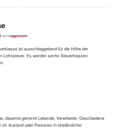
se
2
von
roggemann
uerklasse ist ausschlaggebend für die Höhe der
en Lohnsteuer. Es werden sechs Steuerklassen
en.
dige, dauernd getrennt Lebende, Verwitwete, Geschiedene
en im Ausland oder Personen in eheähnlicher