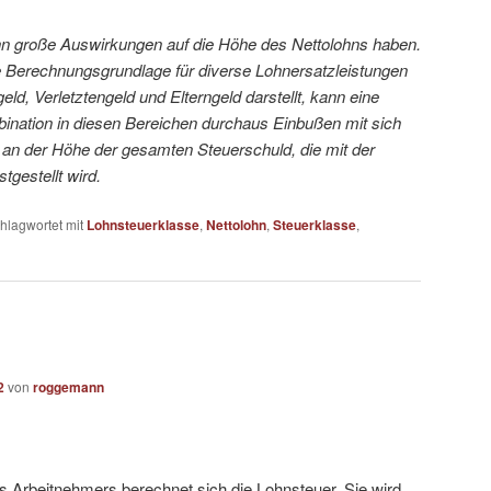
nn große Auswirkungen auf die Höhe des Nettolohns haben.
 Berechnungsgrundlage für diverse Lohnersatzleistungen
ld, Verletztengeld und Elterngeld darstellt, kann eine
ination in diesen Bereichen durchaus Einbußen mit sich
s an der Höhe der gesamten Steuerschuld, die mit der
tgestellt wird.
hlagwortet mit
Lohnsteuerklasse
,
Nettolohn
,
Steuerklasse
,
2
von
roggemann
Arbeitnehmers berechnet sich die Lohnsteuer. Sie wird