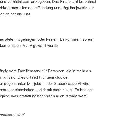
ienstverhältnissen anzugeben. Das Finanzamt berechnet
chkommastellen ohne Rundung und trägt ihn jeweils zur
r kleiner als 1 ist.
erheiratete mit geringem oder keinem Einkommen, sofern
nkombination IV / IV gewählt wurde.
ängig vom Familienstand für Personen, die in mehr als
igt sind. Dies gilt nicht für geringfügige
en sogenannten Minijobs. In der Steuerklasse VI wird
nsteuer einbehalten und damit stets zuviel. Es besteht
Abgabe, was erstattungstechnisch auch ratsam wäre.
uerklassenwahl