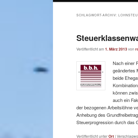
SCHLAGWORT-ARCHIV:
LOHNSTEU
Steuerklassenwa
Veröffentlicht am
1. März 2013
von
r
Nach einer 
geändertes M
beide Ehegat
Kombination
können zwisc
auch ein Fak
der bezogenen Arbeitslöhne ver
Anhebung des Grundfreibetrag
Steuerprogression durch das 
Veröffentlicht unter
Ort
|
Verschlagwor