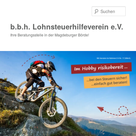
Zum
primären
Such
Inhalt
springen
b.b.h. Lohnsteuerhilfeverein e.V.
Ihre Beratungsstelle in der Magdeburger Börde!