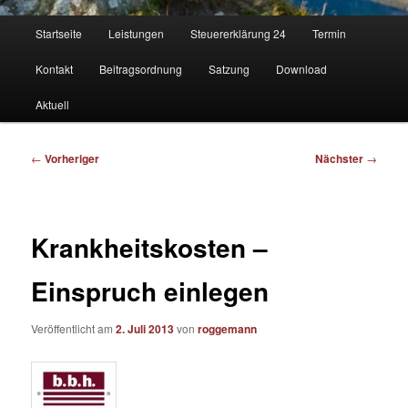
Hauptmenü
Startseite
Leistungen
Steuererklärung 24
Termin
Kontakt
Beitragsordnung
Satzung
Download
Aktuell
Beitragsnavigation
←
Vorheriger
Nächster
→
Krankheitskosten –
Einspruch einlegen
Veröffentlicht am
2. Juli 2013
von
roggemann