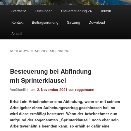
Hauptmenü
Startseite
Leistungen
Steuererklärung 24
Termin
Kontakt
Beitragsordnung
Satzung
Download
Aktuell
SCHLAGWORT-ARCHIV:
ABFINDUNG
Besteuerung bei Abfindung
mit Sprinterklausel
Veröffentlicht am
2. November 2021
von
roggemann
Erhält ein Arbeitnehmer eine Abfindung, wenn er mit seinem
Arbeitgeber einen Aufhebungsvertrag geschlossen hat, so
wird diese ermäßigt besteuert. Wenn der Arbeitnehmer nun
aufgrund der sogenannten „Sprinterklausel“ noch eher sein
Arbeitsverhältnis beenden kann, so erhält er dafür eine