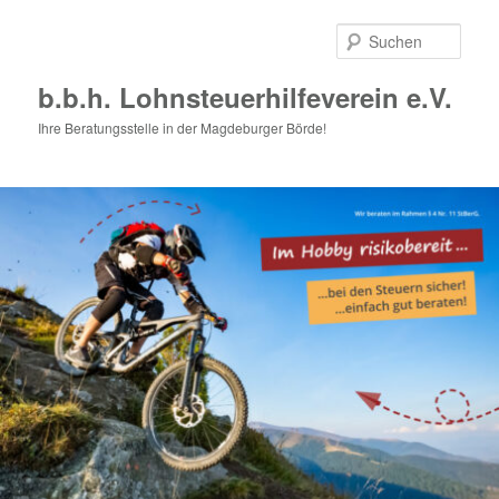
Zum
Zum
primären
sekundären
Such
Inhalt
Inhalt
springen
springen
b.b.h. Lohnsteuerhilfeverein e.V.
Ihre Beratungsstelle in der Magdeburger Börde!