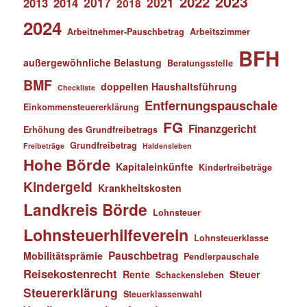
2023
2022
2017
2021
2013
2014
2018
2024
Arbeitnehmer-Pauschbetrag
Arbeitszimmer
BFH
außergewöhnliche Belastung
Beratungsstelle
BMF
doppelten Haushaltsführung
Checkliste
Entfernungspauschale
Einkommensteuererklärung
FG
Finanzgericht
Erhöhung des Grundfreibetrags
Grundfreibetrag
Freibeträge
Haldensleben
Hohe Börde
Kapitaleinkünfte
Kinderfreibeträge
Kindergeld
Krankheitskosten
Landkreis Börde
Lohnsteuer
Lohnsteuerhilfeverein
Lohnsteuerklasse
Pauschbetrag
Mobilitätsprämie
Pendlerpauschale
Reisekostenrecht
Rente
Steuer
Schackensleben
Steuererklärung
Steuerklassenwahl