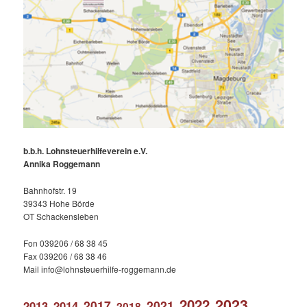
b.b.h. Lohnsteuerhilfeverein e.V.
Annika Roggemann
Bahnhofstr. 19
39343 Hohe Börde
OT Schackensleben
Fon 039206 / 68 38 45
Fax 039206 / 68 38 46
Mail info@lohnsteuerhilfe-roggemann.de
2023
2022
2017
2021
2013
2014
2018