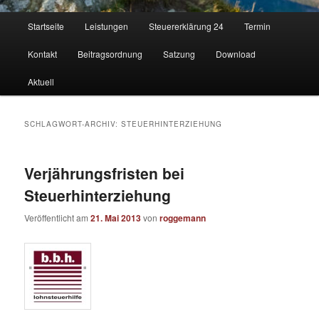
Hauptmenü
Startseite
Leistungen
Steuererklärung 24
Termin
Kontakt
Beitragsordnung
Satzung
Download
Aktuell
SCHLAGWORT-ARCHIV:
STEUERHINTERZIEHUNG
Verjährungsfristen bei
Steuerhinterziehung
Veröffentlicht am
21. Mai 2013
von
roggemann