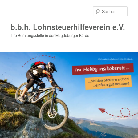
Zum
Zum
primären
sekundären
Such
Inhalt
Inhalt
springen
springen
b.b.h. Lohnsteuerhilfeverein e.V.
Ihre Beratungsstelle in der Magdeburger Börde!