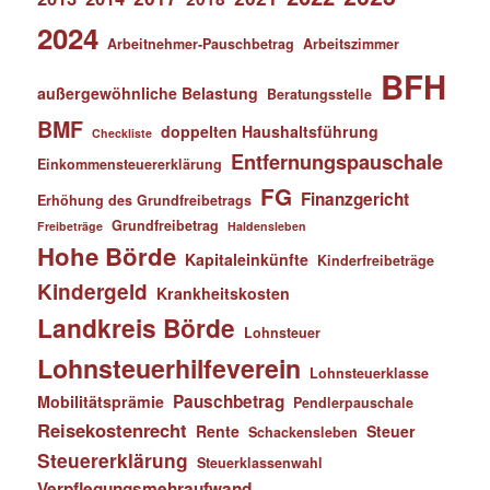
2024
Arbeitnehmer-Pauschbetrag
Arbeitszimmer
BFH
außergewöhnliche Belastung
Beratungsstelle
BMF
doppelten Haushaltsführung
Checkliste
Entfernungspauschale
Einkommensteuererklärung
FG
Finanzgericht
Erhöhung des Grundfreibetrags
Grundfreibetrag
Freibeträge
Haldensleben
Hohe Börde
Kapitaleinkünfte
Kinderfreibeträge
Kindergeld
Krankheitskosten
Landkreis Börde
Lohnsteuer
Lohnsteuerhilfeverein
Lohnsteuerklasse
Pauschbetrag
Mobilitätsprämie
Pendlerpauschale
Reisekostenrecht
Rente
Steuer
Schackensleben
Steuererklärung
Steuerklassenwahl
Verpflegungsmehraufwand