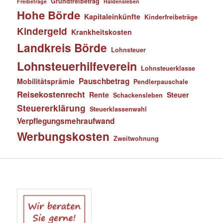
Grundfreibetrag
Freibeträge
Haldensleben
Hohe Börde
Kapitaleinkünfte
Kinderfreibeträge
Kindergeld
Krankheitskosten
Landkreis Börde
Lohnsteuer
Lohnsteuerhilfeverein
Lohnsteuerklasse
Pauschbetrag
Mobilitätsprämie
Pendlerpauschale
Reisekostenrecht
Rente
Steuer
Schackensleben
Steuererklärung
Steuerklassenwahl
Verpflegungsmehraufwand
Werbungskosten
Zweitwohnung