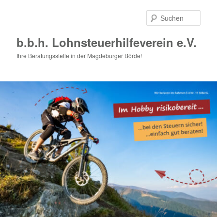
Zum
Zum
primären
sekundären
Such
Inhalt
Inhalt
springen
springen
b.b.h. Lohnsteuerhilfeverein e.V.
Ihre Beratungsstelle in der Magdeburger Börde!