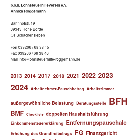
b.b.h. Lohnsteuerhilfeverein e.V.
Annika Roggemann
Bahnhofstr. 19
39343 Hohe Börde
OT Schackensleben
Fon 039206 / 68 38 45
Fax 039206 / 68 38 46
Mail info@lohnsteuerhilfe-roggemann.de
2023
2022
2017
2021
2013
2014
2018
2024
Arbeitnehmer-Pauschbetrag
Arbeitszimmer
BFH
außergewöhnliche Belastung
Beratungsstelle
BMF
doppelten Haushaltsführung
Checkliste
Entfernungspauschale
Einkommensteuererklärung
FG
Finanzgericht
Erhöhung des Grundfreibetrags