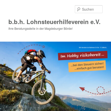
Zum
Zum
primären
sekundären
Such
Inhalt
Inhalt
springen
springen
b.b.h. Lohnsteuerhilfeverein e.V.
Ihre Beratungsstelle in der Magdeburger Börde!