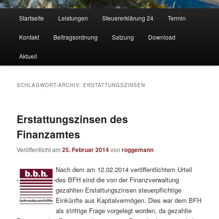
Hauptmenü
Startseite
Leistungen
Steuererklärung 24
Termin
Kontakt
Beitragsordnung
Satzung
Download
Aktuell
SCHLAGWORT-ARCHIV:
ERSTATTUNGSZINSEN
Erstattungszinsen des
Finanzamtes
Veröffentlicht am
25. Februar 2014
von
roggemann
Nach dem am 12.02.2014 veröffentlichtem Urteil
des BFH sind die von der Finanzverwaltung
gezahlten Erstattungszinsen steuerpflichtige
Einkünfte aus Kapitalvermögen. Dies war dem BFH
als strittige Frage vorgelegt worden, da gezahlte