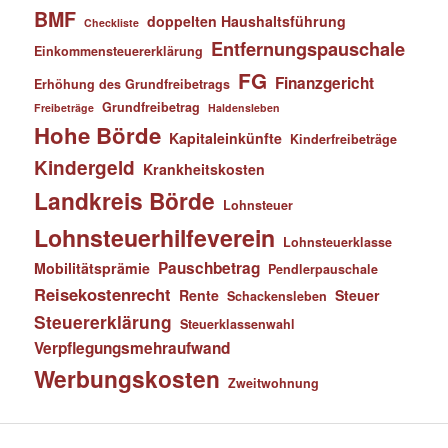
BMF
doppelten Haushaltsführung
Checkliste
Entfernungspauschale
Einkommensteuererklärung
FG
Finanzgericht
Erhöhung des Grundfreibetrags
Grundfreibetrag
Freibeträge
Haldensleben
Hohe Börde
Kapitaleinkünfte
Kinderfreibeträge
Kindergeld
Krankheitskosten
Landkreis Börde
Lohnsteuer
Lohnsteuerhilfeverein
Lohnsteuerklasse
Pauschbetrag
Mobilitätsprämie
Pendlerpauschale
Reisekostenrecht
Rente
Steuer
Schackensleben
Steuererklärung
Steuerklassenwahl
Verpflegungsmehraufwand
Werbungskosten
Zweitwohnung