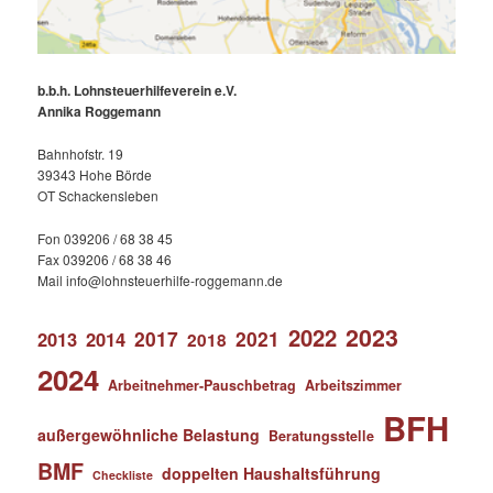
b.b.h. Lohnsteuerhilfeverein e.V.
Annika Roggemann
Bahnhofstr. 19
39343 Hohe Börde
OT Schackensleben
Fon 039206 / 68 38 45
Fax 039206 / 68 38 46
Mail info@lohnsteuerhilfe-roggemann.de
2023
2022
2017
2021
2013
2014
2018
2024
Arbeitnehmer-Pauschbetrag
Arbeitszimmer
BFH
außergewöhnliche Belastung
Beratungsstelle
BMF
doppelten Haushaltsführung
Checkliste