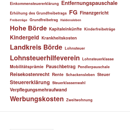
Entfernungspauschale
Einkommensteuererklärung
FG
Finanzgericht
Erhöhung des Grundfreibetrags
Grundfreibetrag
Freibeträge
Haldensleben
Hohe Börde
Kapitaleinkünfte
Kinderfreibeträge
Kindergeld
Krankheitskosten
Landkreis Börde
Lohnsteuer
Lohnsteuerhilfeverein
Lohnsteuerklasse
Pauschbetrag
Mobilitätsprämie
Pendlerpauschale
Reisekostenrecht
Rente
Steuer
Schackensleben
Steuererklärung
Steuerklassenwahl
Verpflegungsmehraufwand
Werbungskosten
Zweitwohnung