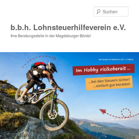
Zum
Zum
primären
sekundären
Such
Inhalt
Inhalt
springen
springen
b.b.h. Lohnsteuerhilfeverein e.V.
Ihre Beratungsstelle in der Magdeburger Börde!