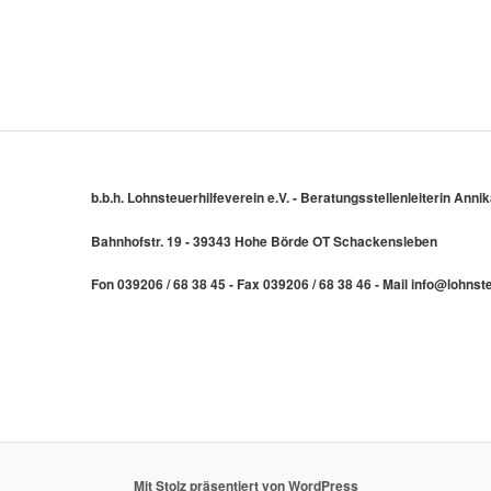
b.b.h. Lohnsteuerhilfeverein e.V. - Beratungsstellenleiterin An
Bahnhofstr. 19 - 39343 Hohe Börde OT Schackensleben
Fon 039206 / 68 38 45 - Fax 039206 / 68 38 46 - Mail info@lohns
Mit Stolz präsentiert von WordPress