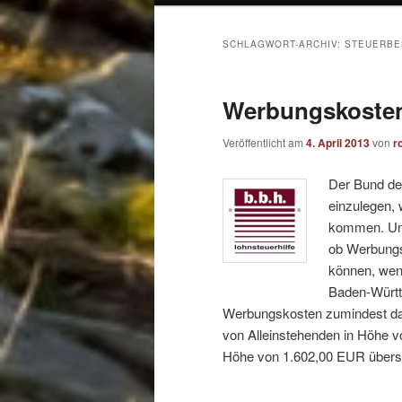
SCHLAGWORT-ARCHIV:
STEUERBE
Werbungskosten 
Veröffentlicht am
4. April 2013
von
r
Der Bund de
einzulegen, 
kommen. Unt
ob Werbungs
können, wen
Baden-Württ
Werbungskosten zumindest da
von Alleinstehenden in Höhe 
Höhe von 1.602,00 EUR übers