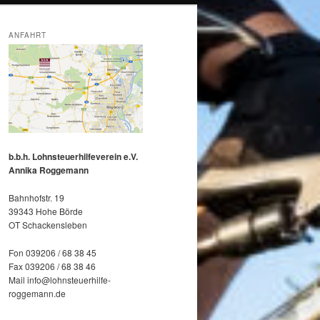
ANFAHRT
b.b.h. Lohnsteuerhilfeverein e.V.
Annika Roggemann
Bahnhofstr. 19
39343 Hohe Börde
OT Schackensleben
Fon 039206 / 68 38 45
Fax 039206 / 68 38 46
Mail info@lohnsteuerhilfe-
roggemann.de