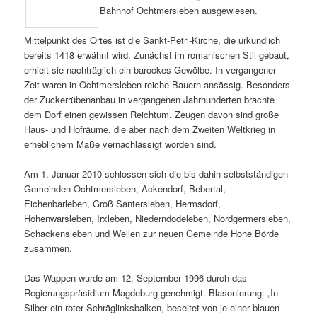
Bahnhof Ochtmersleben ausgewiesen.
Mittelpunkt des Ortes ist die Sankt-Petri-Kirche, die urkundlich
bereits 1418 erwähnt wird. Zunächst im romanischen Stil gebaut,
erhielt sie nachträglich ein barockes Gewölbe. In vergangener
Zeit waren in Ochtmersleben reiche Bauern ansässig. Besonders
der Zuckerrübenanbau in vergangenen Jahrhunderten brachte
dem Dorf einen gewissen Reichtum. Zeugen davon sind große
Haus- und Hofräume, die aber nach dem Zweiten Weltkrieg in
erheblichem Maße vernachlässigt worden sind.
Am 1. Januar 2010 schlossen sich die bis dahin selbstständigen
Gemeinden Ochtmersleben, Ackendorf, Bebertal,
Eichenbarleben, Groß Santersleben, Hermsdorf,
Hohenwarsleben, Irxleben, Niederndodeleben, Nordgermersleben,
Schackensleben und
Wellen
zur neuen Gemeinde Hohe Börde
zusammen.
Das Wappen wurde am 12. September 1996 durch das
Regierungspräsidium Magdeburg genehmigt. Blasonierung: „In
Silber ein roter Schräglinksbalken, beseitet von je einer blauen