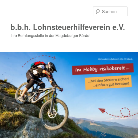
Zum
Zum
primären
sekundären
Such
Inhalt
Inhalt
springen
springen
b.b.h. Lohnsteuerhilfeverein e.V.
Ihre Beratungsstelle in der Magdeburger Börde!