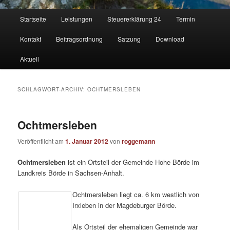
Hauptmenü
Startseite
Leistungen
Steuererklärung 24
Termin
Kontakt
Beitragsordnung
Satzung
Download
Aktuell
SCHLAGWORT-ARCHIV:
OCHTMERSLEBEN
Ochtmersleben
Veröffentlicht am
1. Januar 2012
von
roggemann
Ochtmersleben
ist ein Ortsteil der Gemeinde Hohe Börde im
Landkreis Börde in Sachsen-Anhalt.
Ochtmersleben liegt ca. 6 km westlich von
Irxleben in der Magdeburger Börde.
Als Ortsteil der ehemaligen Gemeinde war