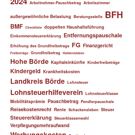
2024
Arbeitnehmer-Pauschbetrag
Arbeitszimmer
BFH
außergewöhnliche Belastung
Beratungsstelle
BMF
doppelten Haushaltsführung
Checkliste
Entfernungspauschale
Einkommensteuererklärung
FG
Finanzgericht
Erhöhung des Grundfreibetrags
Grundfreibetrag
Freibeträge
Haldensleben
Hohe Börde
Kapitaleinkünfte
Kinderfreibeträge
Kindergeld
Krankheitskosten
Landkreis Börde
Lohnsteuer
Lohnsteuerhilfeverein
Lohnsteuerklasse
Pauschbetrag
Mobilitätsprämie
Pendlerpauschale
Reisekostenrecht
Rente
Steuer
Schackensleben
Steuererklärung
Steuerklassenwahl
Verpflegungsmehraufwand
Werbungskosten