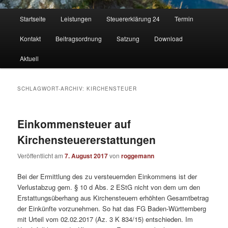
Hauptmenü
Startseite
Leistungen
Steuererklärung 24
Termin
Kontakt
Beitragsordnung
Satzung
Download
Aktuell
SCHLAGWORT-ARCHIV:
KIRCHENSTEUER
Einkommensteuer auf
Kirchensteuererstattungen
Veröffentlicht am
7. August 2017
von
roggemann
Bei der Ermittlung des zu versteuernden Einkommens ist der
Verlustabzug gem. § 10 d Abs. 2 EStG nicht von dem um den
Erstattungsüberhang aus Kirchensteuern erhöhten Gesamtbetrag
der Einkünfte vorzunehmen. So hat das FG Baden-Württemberg
mit Urteil vom 02.02.2017 (Az. 3 K 834/15) entschieden. Im