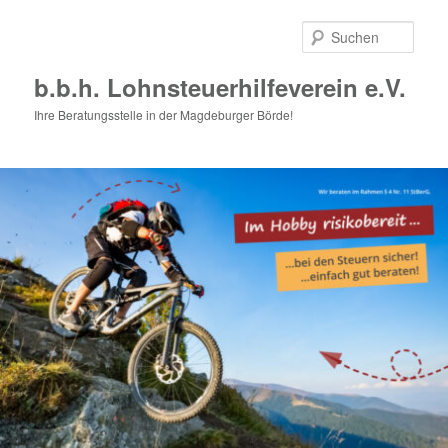
Zum
Zum
primären
sekundären
Such
Inhalt
Inhalt
springen
springen
b.b.h. Lohnsteuerhilfeverein e.V.
Ihre Beratungsstelle in der Magdeburger Börde!