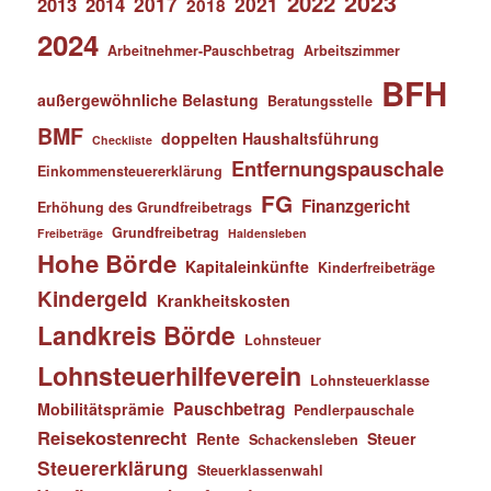
2023
2022
2017
2021
2013
2014
2018
2024
Arbeitnehmer-Pauschbetrag
Arbeitszimmer
BFH
außergewöhnliche Belastung
Beratungsstelle
BMF
doppelten Haushaltsführung
Checkliste
Entfernungspauschale
Einkommensteuererklärung
FG
Finanzgericht
Erhöhung des Grundfreibetrags
Grundfreibetrag
Freibeträge
Haldensleben
Hohe Börde
Kapitaleinkünfte
Kinderfreibeträge
Kindergeld
Krankheitskosten
Landkreis Börde
Lohnsteuer
Lohnsteuerhilfeverein
Lohnsteuerklasse
Pauschbetrag
Mobilitätsprämie
Pendlerpauschale
Reisekostenrecht
Rente
Steuer
Schackensleben
Steuererklärung
Steuerklassenwahl