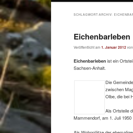
SCHLAGWORT-ARCHIV:
EICHENBA
Eichenbarleben
Veröffentlicht am
1. Januar 2012
vo
Eichenbarleben
ist ein Ortst
Sachsen-Anhalt.
Die Gemeinde 
zwischen Magd
Olbe, die bei 
Als Ortsteile
Mammendorf, am 1. Juli 1950 
Als Wohnplätze der ehemalig