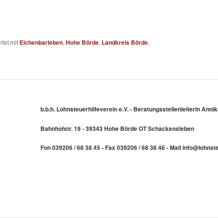
tet mit
Eichenbarleben
,
Hohe Börde
,
Landkreis Börde
,
b.b.h. Lohnsteuerhilfeverein e.V. - Beratungsstellenleiterin An
Bahnhofstr. 19 - 39343 Hohe Börde OT Schackensleben
Fon 039206 / 68 38 45 - Fax 039206 / 68 38 46 - Mail info@lohns