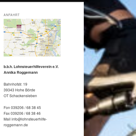
ANFAHRT
b.b.h. Lohnsteuerhilfeverein e.V.
Annika Roggemann
Bahnhofstr. 19
39343 Hohe Börde
OT Schackensleben
Fon 039206 / 68 38 45
Fax 039206 / 68 38 46
Mail info@lohnsteuerhilfe-
roggemann.de