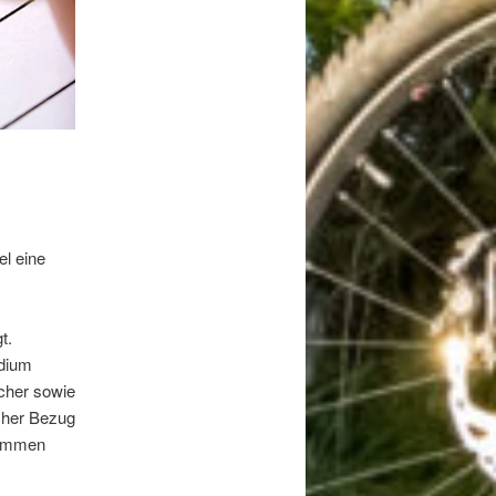
el eine
t.
udium
cher sowie
icher Bezug
nommen