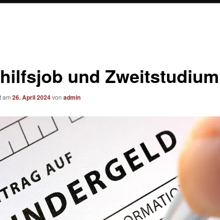
hilfsjob und Zweitstudium
ht am
26. April 2024
von
admin