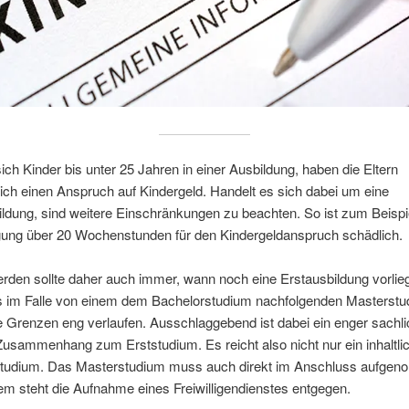
ich Kinder bis unter 25 Jahren in einer Ausbildung, haben die Eltern
ich einen Anspruch auf Kindergeld. Handelt es sich dabei um eine
ldung, sind weitere Einschränkungen zu beachten. So ist zum Beispi
gung über 20 Wochenstunden für den Kindergeldanspruch schädlich.
rden sollte daher auch immer, wann noch eine Erstausbildung vorlieg
 im Falle von einem dem Bachelorstudium nachfolgenden Masterst
 Grenzen eng verlaufen. Ausschlaggebend ist dabei ein enger sachli
 Zusammenhang zum Erststudium. Es reicht also nicht nur ein inhaltl
tudium. Das Masterstudium muss auch direkt im Anschluss aufge
m steht die Aufnahme eines Freiwilligendienstes entgegen.