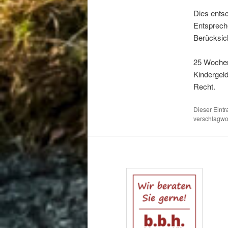
Dies entsc
Entsprech
Berücksich
25 Wochens
Kindergel
Recht.
Dieser Eint
verschlagwor