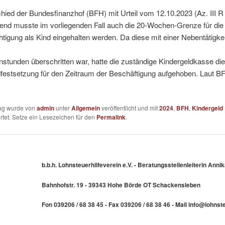
hied der Bundesfinanzhof (BFH) mit Urteil vom 12.10.2023 (Az. III R 
end musste im vorliegenden Fall auch die 20-Wochen-Grenze für die
tigung als Kind eingehalten werden. Da diese mit einer Nebentätigke
tunden überschritten war, hatte die zuständige Kindergeldkasse die
dfestsetzung für den Zeitraum der Beschäftigung aufgehoben. Laut B
rag wurde von
admin
unter
Allgemein
veröffentlicht und mit
2024
,
BFH
,
Kindergeld
tet. Setze ein Lesezeichen für den
Permalink
.
b.b.h. Lohnsteuerhilfeverein e.V. - Beratungsstellenleiterin An
Bahnhofstr. 19 - 39343 Hohe Börde OT Schackensleben
Fon 039206 / 68 38 45 - Fax 039206 / 68 38 46 - Mail info@lohns