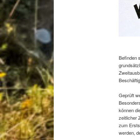
Befinden s
grundsätzl
Zweitausbi
Beschäfti
Geprüft we
Besonders
können die
zeitlicher
zum Ersts
werden, de