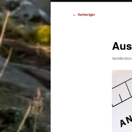
Beitragsnavigation
←
Vorheriger
Aus
Veröffentlic