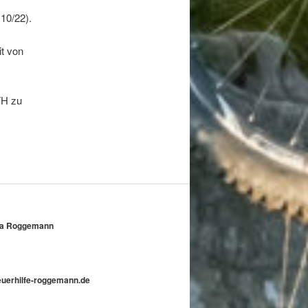
10/22).
it von
FH zu
nika Roggemann
teuerhilfe-roggemann.de