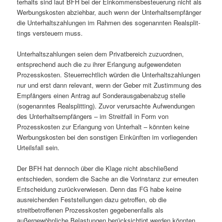
ter­halts sind laut BFH bei der Ein­kom­mens­be­steue­rung nicht als
Wer­bungs­kos­ten ab­zieh­bar, auch wenn der Un­ter­halts­emp­fän­ger
die Un­ter­halts­zah­lun­gen im Rah­men des so­ge­nann­ten Re­al­split­
tings ver­steu­ern muss.
Unterhaltszahlungen seien dem Privatbereich zuzuordnen,
entsprechend auch die zu ihrer Erlangung aufgewendeten
Prozesskosten. Steuerrechtlich würden die Unterhaltszahlungen
nur und erst dann relevant, wenn der Geber mit Zustimmung des
Empfängers einen Antrag auf Sonderausgabenabzug stelle
(sogenanntes Realsplitting). Zuvor verursachte Aufwendungen
des Unterhaltsempfängers – im Streitfall in Form von
Prozesskosten zur Erlangung von Unterhalt – könnten keine
Werbungskosten bei den sonstigen Einkünften im vorliegenden
Urteilsfall sein.
Der BFH hat dennoch über die Klage nicht abschließend
entschieden, sondern die Sache an die Vorinstanz zur erneuten
Entscheidung zurückverwiesen. Denn das FG habe keine
ausreichenden Feststellungen dazu getroffen, ob die
streitbetroffenen Prozesskosten gegebenenfalls als
außergewöhnliche Belastungen berücksichtigt werden könnten.