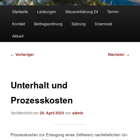
Hauptmenü
Startseite
Leistungen
Steuererklärung 24
Termin
Kontakt
Beitragsordnung
Satzung
Download
Aktuell
Beitragsnavigation
←
Vorheriger
Nächster
→
Unterhalt und
Prozesskosten
Veröffentlicht am
26. April 2024
von
admin
Pro­zess­kos­ten zur Er­lan­gung eines (hö­he­ren) nach­ehe­li­chen Un­