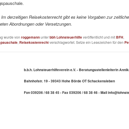
gspauschale.
m derzeitigen Reisekostenrecht gibt es keine Vorgaben zur zeitlich
steten Abordnungen oder Versetzungen.
rag wurde von
roggemann
unter
bbh Lohnsteuerhilfe
veröffentlicht und mit
BFH
,
spauschale
,
Reisekostenrecht
verschlagwortet. Setze ein Lesezeichen für den
Pe
b.b.h. Lohnsteuerhilfeverein e.V. - Beratungsstellenleiterin An
Bahnhofstr. 19 - 39343 Hohe Börde OT Schackensleben
Fon 039206 / 68 38 45 - Fax 039206 / 68 38 46 - Mail info@lohns