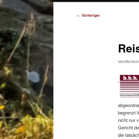
Beitragsnavigation
←
Vorheriger
Rei
Veröffentlic
abgeordnet
begrenzt f
nicht nur 
Gericht de
die tatsäc