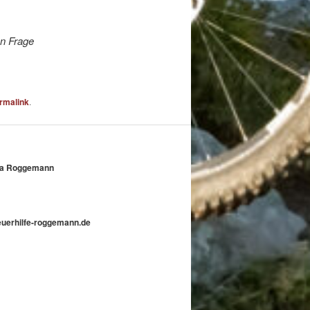
en Frage
rmalink
.
nika Roggemann
teuerhilfe-roggemann.de