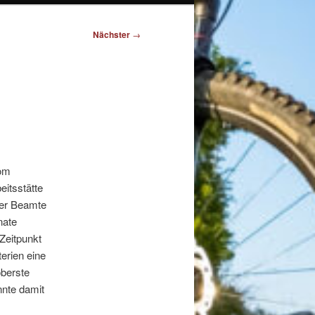
Nächster
→
vom
eitsstätte
Der Beamte
nate
Zeitpunkt
erien eine
oberste
nnte damit