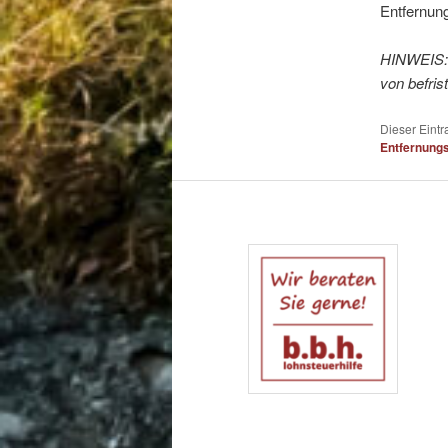
Entfernun
HINWEIS: I
von befri
Dieser Eint
Entfernung