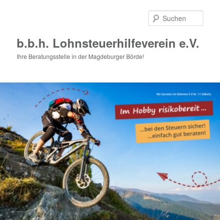
Zum
primären
Such
Inhalt
springen
b.b.h. Lohnsteuerhilfeverein e.V.
Ihre Beratungsstelle in der Magdeburger Börde!