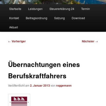
Hauptmenü
Startseite
Leistungen
Steuererklärung 24
Termin
Kontakt
Beitragsordnung
Satzung
Download
Aktuell
Beitragsnavigation
←
Vorheriger
Nächster
→
Übernachtungen eines
Berufskraftfahrers
Veröffentlicht am
2. Januar 2013
von
roggemann