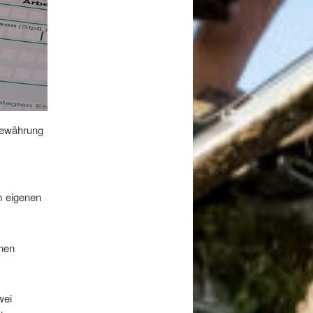
 Gewährung
m eigenen
inen
wei