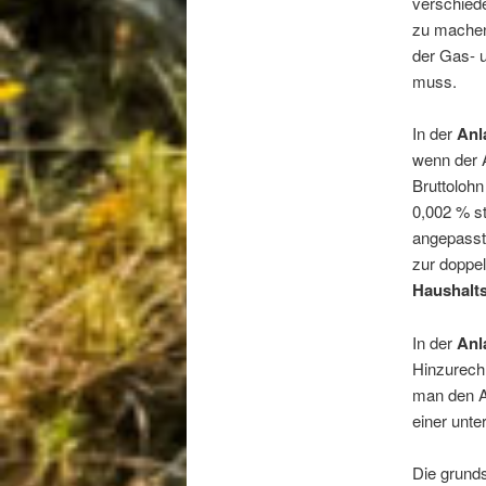
verschied
zu machen 
der Gas- u
muss.
In der
Anl
wenn der 
Bruttolohn
0,002 % s
angepasst
zur doppel
Haushalt
In der
Anl
Hinzurech
man den An
einer unte
Die grund