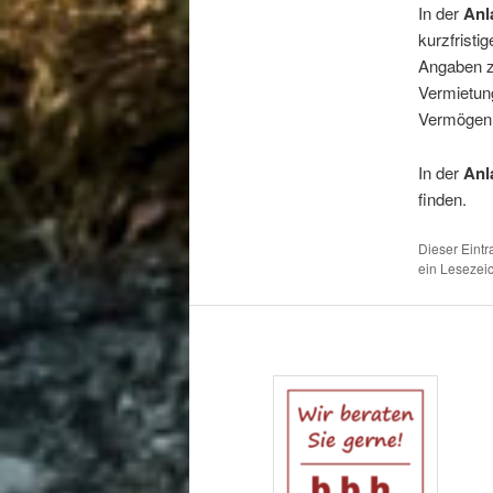
In der
Anl
kurzfristi
Angaben z
Vermietun
Vermögen,
In der
Anl
finden.
Dieser Eint
ein Lesezei