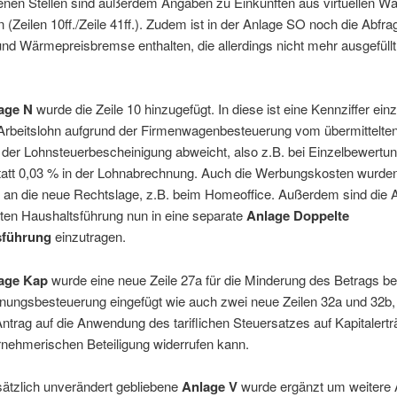
enen Stellen sind außerdem Angaben zu Einkünften aus virtuellen W
(Zeilen 10ff./Zeile 41ff.). Zudem ist in der Anlage SO noch die Abfr
nd Wärmepreisbremse enthalten, die allerdings nicht mehr ausgefüll
age N
wurde die Zeile 10 hinzugefügt. In diese ist eine Kennziffer ein
Arbeitslohn aufgrund der Firmenwagenbesteuerung vom übermittelte
 der Lohnsteuerbescheinigung abweicht, also z.B. bei Einzelbewertun
tatt 0,03 % in der Lohnabrechnung. Auch die Werbungskosten wurde
 an die neue Rechtslage, z.B. beim Homeoffice. Außerdem sind die
ten Haushaltsführung nun in eine separate
Anlage Doppelte
sführung
einzutragen.
age Kap
wurde eine neue Zeile 27a für die Minderung des Betrags be
nungsbesteuerung eingefügt wie auch zwei neue Zeilen 32a und 32b, 
trag auf die Anwendung des tariflichen Steuersatzes auf Kapitalert
rnehmerischen Beteiligung widerrufen kann.
sätzlich unverändert gebliebene
Anlage V
wurde ergänzt um weitere 