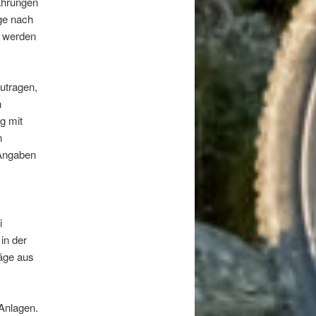
ährungen
age nach
t werden
zutragen,
n
g mit
n
 Angaben
i
in der
räge aus
Anlagen.