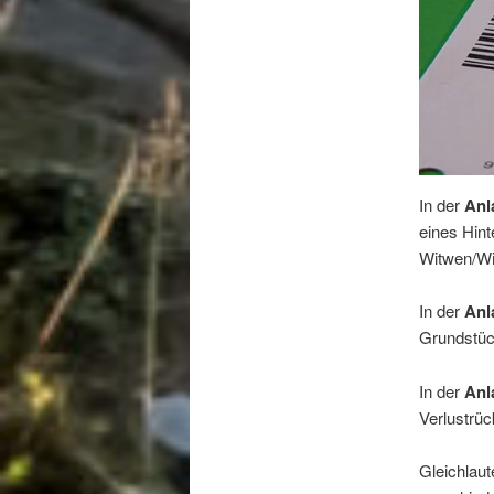
In der
Anl
eines Hint
Witwen/Wit
In der
Anl
Grundstüc
In der
Anl
Verlustrüc
Gleichlaut