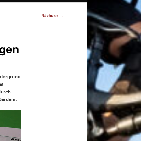
Nächster
→
ngen
ntergrund
as
durch
ußerdem: