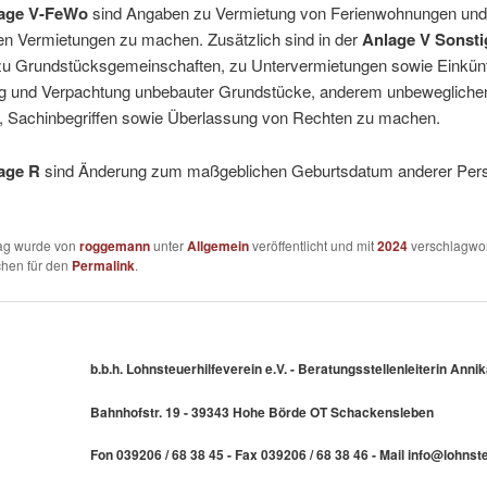
age V-FeWo
sind Angaben zu Vermietung von Ferienwohnungen und
gen Vermietungen zu machen. Zusätzlich sind in der
Anlage V Sonsti
u Grundstücksgemeinschaften, zu Untervermietungen sowie Einkünf
g und Verpachtung unbebauter Grundstücke, anderem unbeweglich
 Sachinbegriffen sowie Überlassung von Rechten zu machen.
age R
sind Änderung zum maßgeblichen Geburtsdatum anderer Per
rag wurde von
roggemann
unter
Allgemein
veröffentlicht und mit
2024
verschlagwor
chen für den
Permalink
.
b.b.h. Lohnsteuerhilfeverein e.V. - Beratungsstellenleiterin An
Bahnhofstr. 19 - 39343 Hohe Börde OT Schackensleben
Fon 039206 / 68 38 45 - Fax 039206 / 68 38 46 - Mail info@lohns