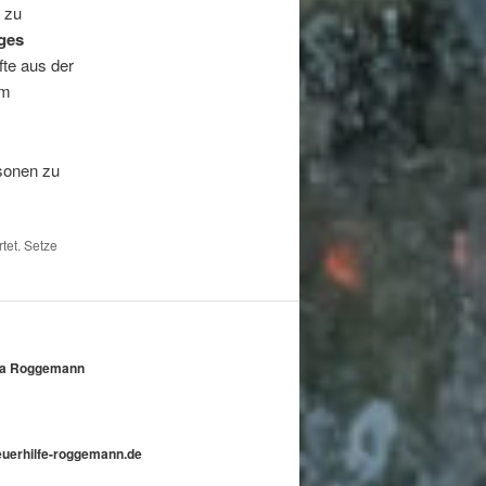
 zu
ges
te aus der
em
sonen zu
tet. Setze
nika Roggemann
teuerhilfe-roggemann.de