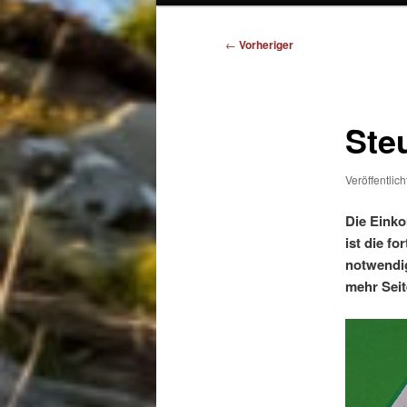
Beitragsnavigation
←
Vorheriger
Ste
Veröffentlic
Die Einko
ist die f
notwendig
mehr Seit