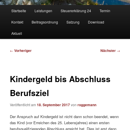
Hauptmenü
Startseite
Leistungen
Steuererklärung 24
Termin
Kontakt
Beitragsordnung
Satzung
Download
Aktuell
Beitragsnavigation
←
Vorheriger
Nächster
→
Kindergeld bis Abschluss
Berufsziel
Veröffentlicht am
18. September 2017
von
roggemann
Der Anspruch auf Kindergeld ist nicht dann schon beendet, wenn
das Kind (vor Erreichen des 25. Lebensjahres) einen ersten
berufsqualifzierenden Abschluss erreicht hat. Dies ist erst dann